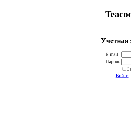
Teaco
Учетная 
E-mail
Пароль
З
Войти