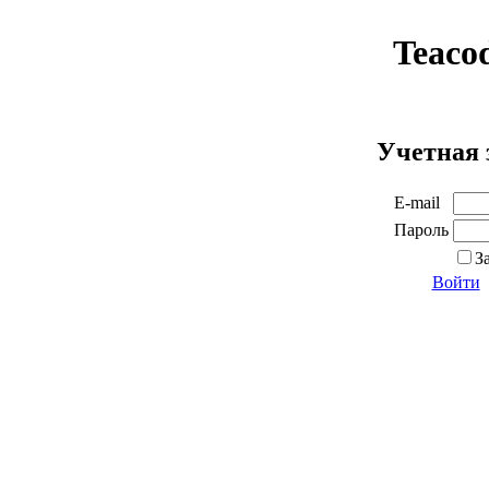
Teaco
Учетная 
E-mail
Пароль
З
Войти