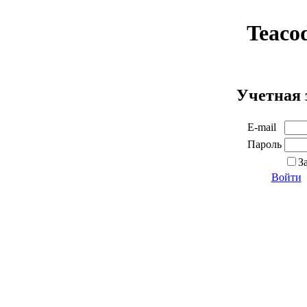
Teaco
Учетная 
E-mail
Пароль
З
Войти