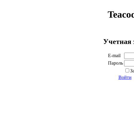
Teaco
Учетная 
E-mail
Пароль
З
Войти