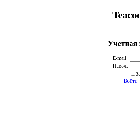
Teaco
Учетная 
E-mail
Пароль
З
Войти