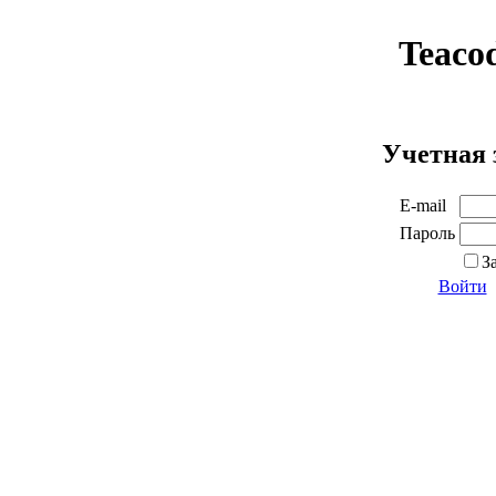
Teaco
Учетная 
E-mail
Пароль
З
Войти