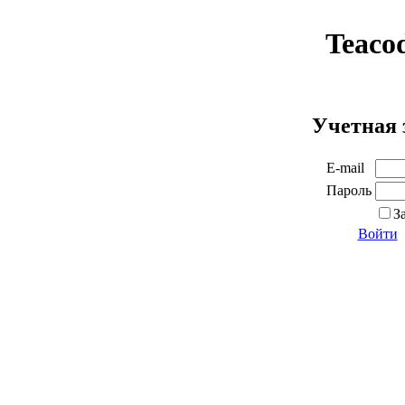
Teaco
Учетная 
E-mail
Пароль
З
Войти