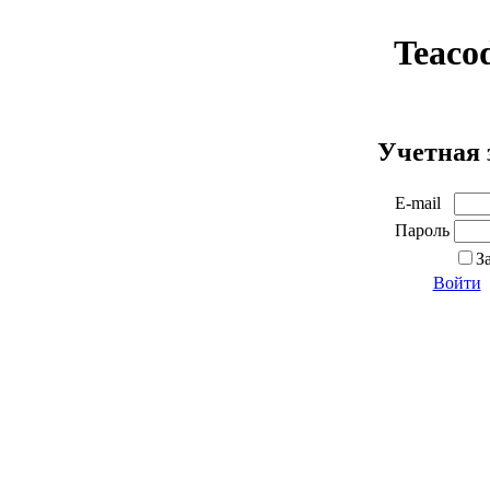
Teaco
Учетная 
E-mail
Пароль
З
Войти