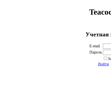
Teaco
Учетная 
E-mail
Пароль
З
Войти