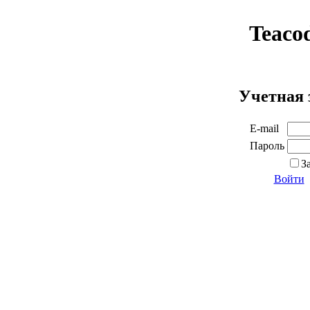
Teaco
Учетная 
E-mail
Пароль
З
Войти