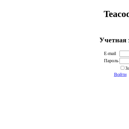
Teaco
Учетная 
E-mail
Пароль
З
Войти