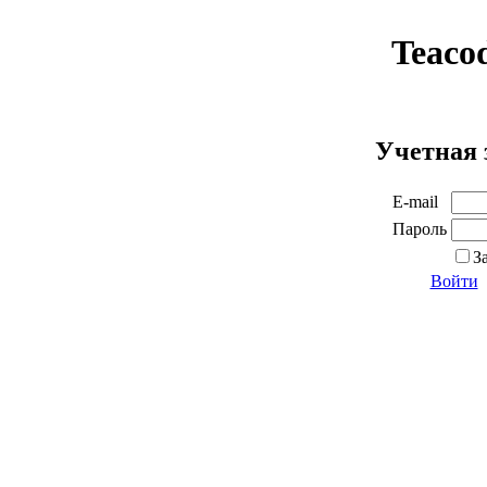
Teaco
Учетная 
E-mail
Пароль
З
Войти