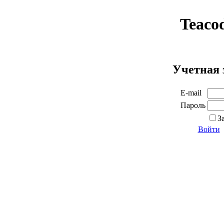
Teaco
Учетная 
E-mail
Пароль
З
Войти