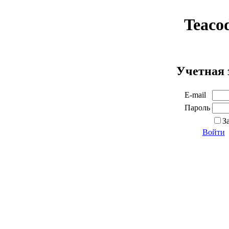
Teaco
Учетная 
E-mail
Пароль
З
Войти