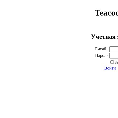
Teaco
Учетная 
E-mail
Пароль
З
Войти