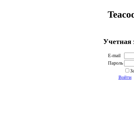
Teaco
Учетная 
E-mail
Пароль
З
Войти