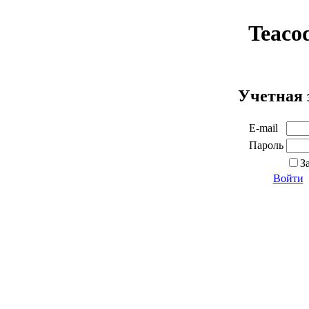
Teaco
Учетная 
E-mail
Пароль
З
Войти