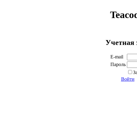
Teaco
Учетная 
E-mail
Пароль
З
Войти