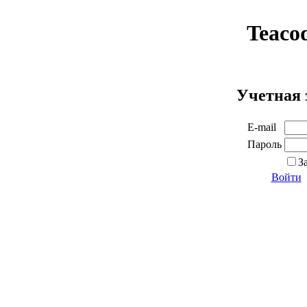
Teaco
Учетная 
E-mail
Пароль
З
Войти