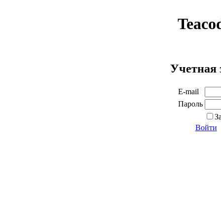
Teaco
Учетная 
E-mail
Пароль
З
Войти