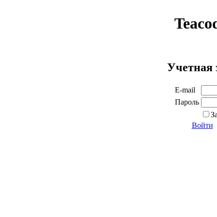
Teaco
Учетная 
E-mail
Пароль
З
Войти