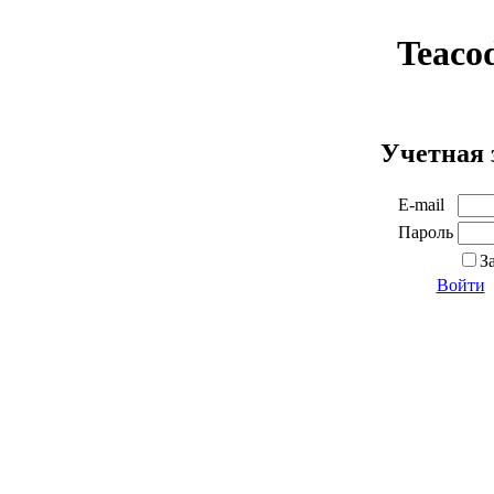
Teaco
Учетная 
E-mail
Пароль
З
Войти