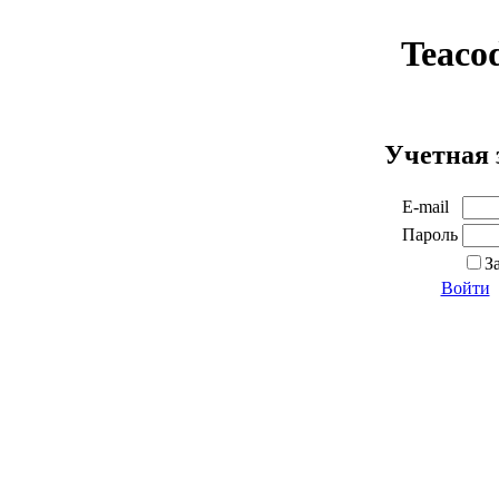
Teaco
Учетная 
E-mail
Пароль
З
Войти