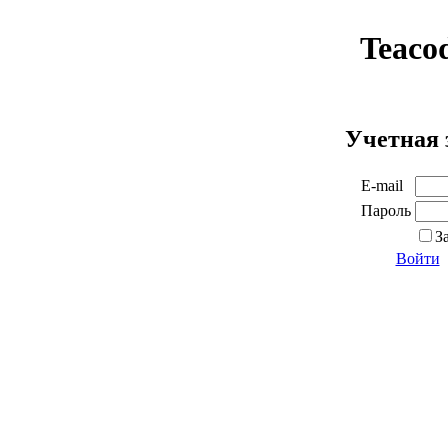
Teaco
Учетная 
E-mail
Пароль
З
Войти