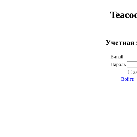
Teaco
Учетная 
E-mail
Пароль
З
Войти