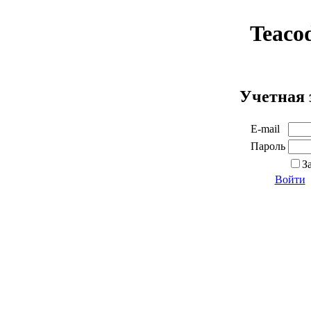
Teaco
Учетная 
E-mail
Пароль
З
Войти