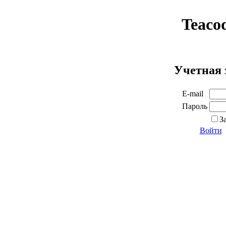
Teaco
Учетная 
E-mail
Пароль
З
Войти