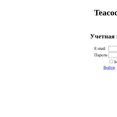
Teaco
Учетная 
E-mail
Пароль
З
Войти