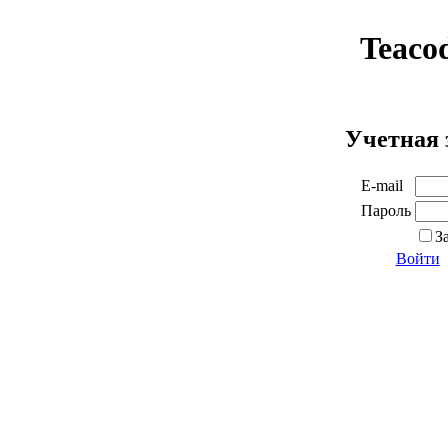
Teaco
Учетная 
E-mail
Пароль
З
Войти