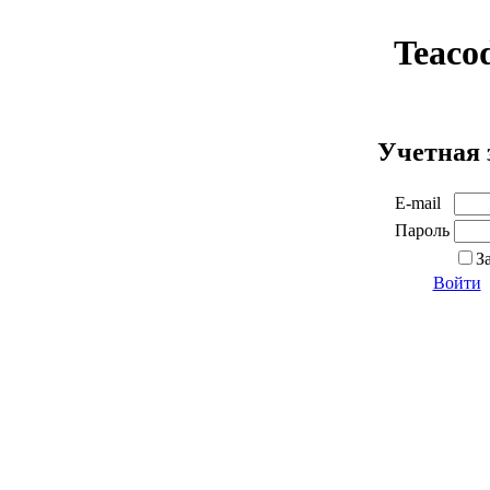
Teaco
Учетная 
E-mail
Пароль
З
Войти