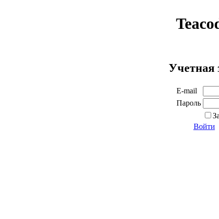
Teaco
Учетная 
E-mail
Пароль
З
Войти