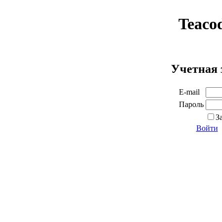
Teaco
Учетная 
E-mail
Пароль
З
Войти