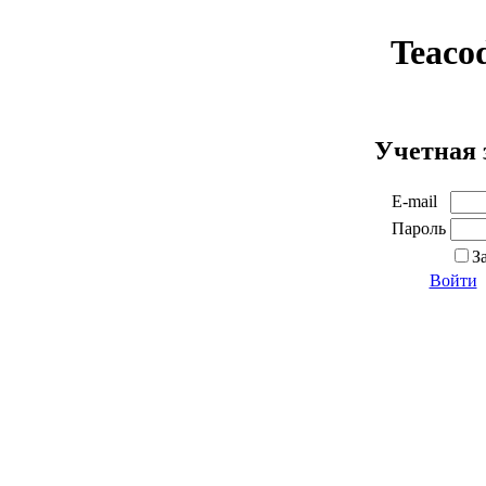
Teaco
Учетная 
E-mail
Пароль
З
Войти