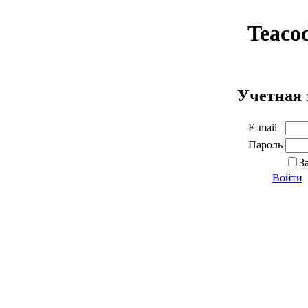
Teaco
Учетная 
E-mail
Пароль
З
Войти