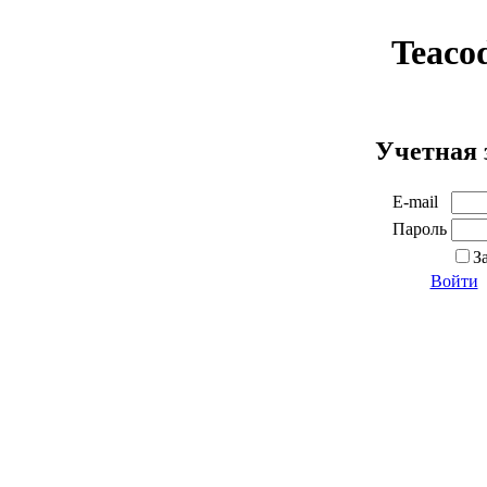
Teaco
Учетная 
E-mail
Пароль
З
Войти