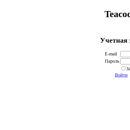
Teaco
Учетная 
E-mail
Пароль
З
Войти