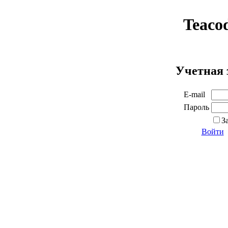
Teaco
Учетная 
E-mail
Пароль
З
Войти