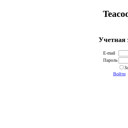
Teaco
Учетная 
E-mail
Пароль
З
Войти