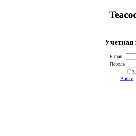
Teaco
Учетная 
E-mail
Пароль
З
Войти