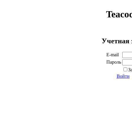
Teaco
Учетная 
E-mail
Пароль
З
Войти