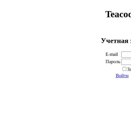
Teaco
Учетная 
E-mail
Пароль
З
Войти