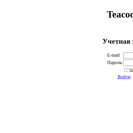
Teaco
Учетная 
E-mail
Пароль
З
Войти