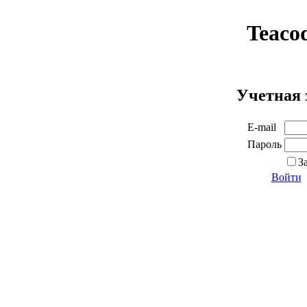
Teaco
Учетная 
E-mail
Пароль
З
Войти