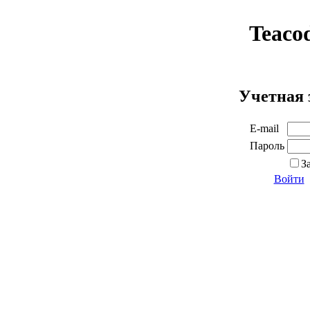
Teaco
Учетная 
E-mail
Пароль
З
Войти