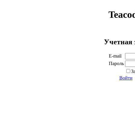
Teaco
Учетная 
E-mail
Пароль
З
Войти