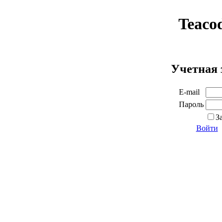
Teaco
Учетная 
E-mail
Пароль
З
Войти