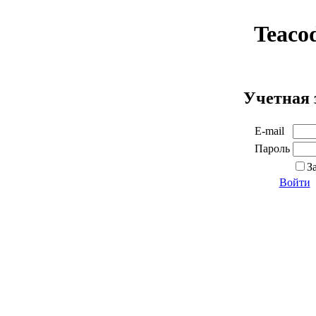
Teaco
Учетная 
E-mail
Пароль
З
Войти