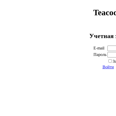
Teaco
Учетная 
E-mail
Пароль
З
Войти