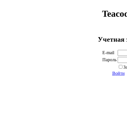
Teaco
Учетная 
E-mail
Пароль
З
Войти