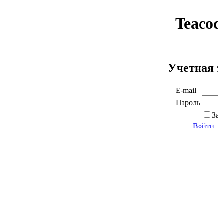
Teaco
Учетная 
E-mail
Пароль
З
Войти